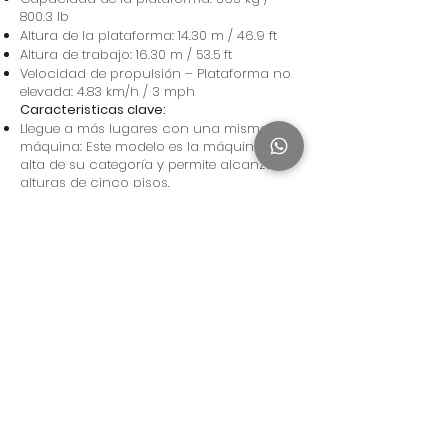
800.3 lb
Altura de la plataforma: 14.30 m / 46.9 ft
Altura de trabajo: 16.30 m / 53.5 ft
Velocidad de propulsión – Plataforma no
elevada: 4.83 km/h / 3 mph
Caracteristicas clave:
Llegue a más lugares con una misma
máquina: Este modelo es la máquina más
alta de su categoría y permite alcanzar
alturas de cinco pisos.
Limite la cantidad de veces que debe subir
y bajar: Los modelos motorizados para
terrenos irregulares ofrecen la capacidad
para desplazarse cuando la plataforma
se encuentra en la altura máxima.
Lleve más personas y objetos a las alturas:
El tamaño de la plataforma es el más
grande de su categoría; eso permite llevar
más operadores y herramientas al trabajo.