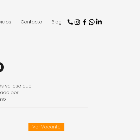
vicios
Contacto
Blog
o
ás valioso que
zado por
mo.
Ver Vacante