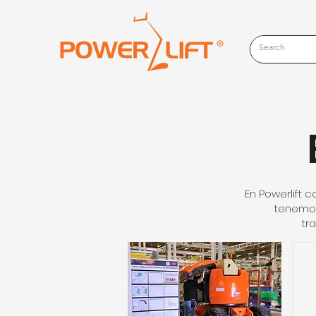
En Powerlift 
tenemos
tr